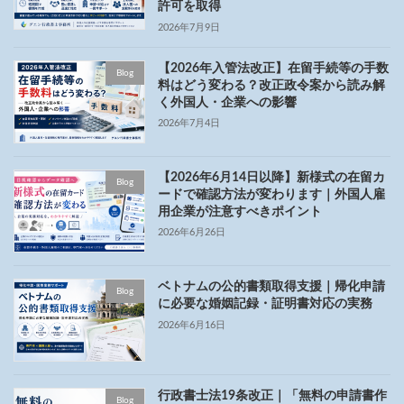
許可を取得
2026年7月9日
【2026年入管法改正】在留手続等の手数
Blog
料はどう変わる？改正政令案から読み解
く外国人・企業への影響
2026年7月4日
【2026年6月14日以降】新様式の在留カ
Blog
ードで確認方法が変わります｜外国人雇
用企業が注意すべきポイント
2026年6月26日
ベトナムの公的書類取得支援｜帰化申請
Blog
に必要な婚姻記録・証明書対応の実務
2026年6月16日
行政書士法19条改正｜「無料の申請書作
Blog