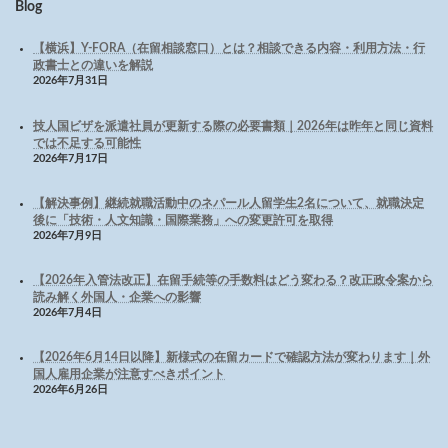
Blog
【横浜】Y-FORA（在留相談窓口）とは？相談できる内容・利用方法・行
政書士との違いを解説
2026年7月31日
技人国ビザを派遣社員が更新する際の必要書類｜2026年は昨年と同じ資料
では不足する可能性
2026年7月17日
【解決事例】継続就職活動中のネパール人留学生2名について、就職決定
後に「技術・人文知識・国際業務」への変更許可を取得
2026年7月9日
【2026年入管法改正】在留手続等の手数料はどう変わる？改正政令案から
読み解く外国人・企業への影響
2026年7月4日
【2026年6月14日以降】新様式の在留カードで確認方法が変わります｜外
国人雇用企業が注意すべきポイント
2026年6月26日