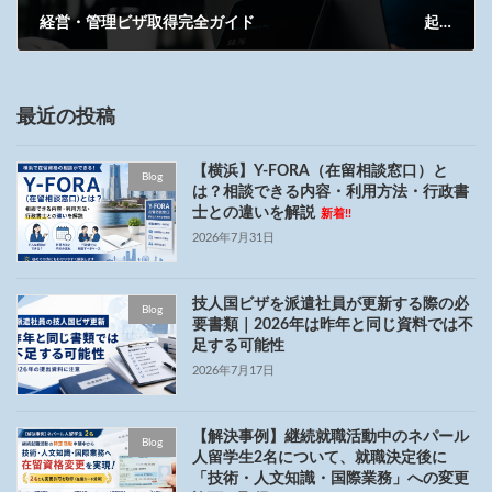
経営・管理ビザ取得完全ガイド 起業・会社経営ビザ申請を専門支援
2025年6月3日
最近の投稿
【横浜】Y-FORA（在留相談窓口）と
Blog
は？相談できる内容・利用方法・行政書
士との違いを解説
新着!!
2026年7月31日
技人国ビザを派遣社員が更新する際の必
Blog
要書類｜2026年は昨年と同じ資料では不
足する可能性
2026年7月17日
【解決事例】継続就職活動中のネパール
Blog
人留学生2名について、就職決定後に
「技術・人文知識・国際業務」への変更