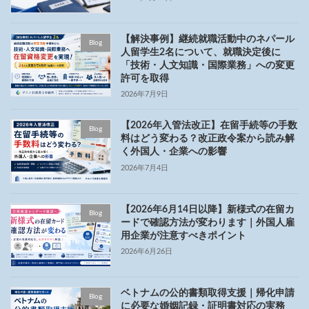
【解決事例】継続就職活動中のネパール
Blog
人留学生2名について、就職決定後に
「技術・人文知識・国際業務」への変更
許可を取得
2026年7月9日
【2026年入管法改正】在留手続等の手数
Blog
料はどう変わる？改正政令案から読み解
く外国人・企業への影響
2026年7月4日
【2026年6月14日以降】新様式の在留カ
Blog
ードで確認方法が変わります｜外国人雇
用企業が注意すべきポイント
2026年6月26日
ベトナムの公的書類取得支援｜帰化申請
Blog
に必要な婚姻記録・証明書対応の実務