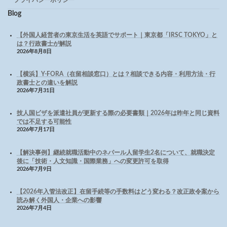
Blog
【外国人経営者の東京生活を英語でサポート｜東京都「IRSC TOKYO」と
は？行政書士が解説
2026年8月8日
【横浜】Y-FORA（在留相談窓口）とは？相談できる内容・利用方法・行
政書士との違いを解説
2026年7月31日
技人国ビザを派遣社員が更新する際の必要書類｜2026年は昨年と同じ資料
では不足する可能性
2026年7月17日
【解決事例】継続就職活動中のネパール人留学生2名について、就職決定
後に「技術・人文知識・国際業務」への変更許可を取得
2026年7月9日
【2026年入管法改正】在留手続等の手数料はどう変わる？改正政令案から
読み解く外国人・企業への影響
2026年7月4日