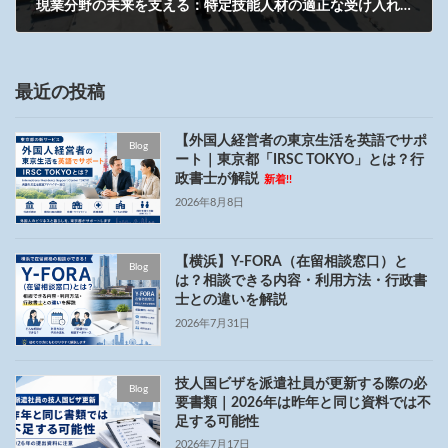
現業分野の未来を支える：特定技能人材の適正な受け入れ支援
2025年11月20日
最近の投稿
【外国人経営者の東京生活を英語でサポ
Blog
ート｜東京都「IRSC TOKYO」とは？行
政書士が解説
新着!!
2026年8月8日
【横浜】Y-FORA（在留相談窓口）と
Blog
は？相談できる内容・利用方法・行政書
士との違いを解説
2026年7月31日
技人国ビザを派遣社員が更新する際の必
Blog
要書類｜2026年は昨年と同じ資料では不
足する可能性
2026年7月17日