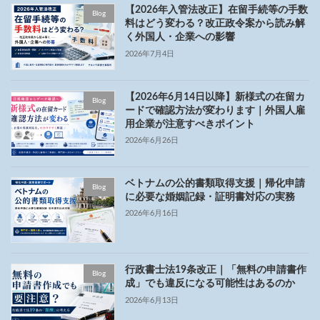
【2026年入管法改正】在留手続等の手数
Blog
料はどう変わる？改正政令案から読み解
く外国人・企業への影響
2026年7月4日
【2026年6月14日以降】新様式の在留カ
Blog
ードで確認方法が変わります｜外国人雇
用企業が注意すべきポイント
2026年6月26日
ベトナムの公的書類取得支援｜帰化申請
Blog
に必要な婚姻記録・証明書対応の実務
2026年6月16日
行政書士法19条改正｜「無料の申請書作
Blog
成」でも違反になる可能性はあるのか
2026年6月13日