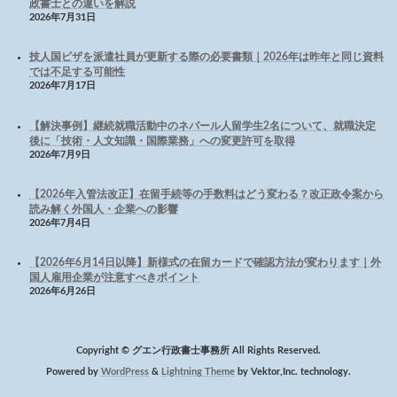
政書士との違いを解説
2026年7月31日
技人国ビザを派遣社員が更新する際の必要書類｜2026年は昨年と同じ資料
では不足する可能性
2026年7月17日
【解決事例】継続就職活動中のネパール人留学生2名について、就職決定
後に「技術・人文知識・国際業務」への変更許可を取得
2026年7月9日
【2026年入管法改正】在留手続等の手数料はどう変わる？改正政令案から
読み解く外国人・企業への影響
2026年7月4日
【2026年6月14日以降】新様式の在留カードで確認方法が変わります｜外
国人雇用企業が注意すべきポイント
2026年6月26日
Copyright © グエン行政書士事務所 All Rights Reserved.
Powered by
WordPress
&
Lightning Theme
by Vektor,Inc. technology.