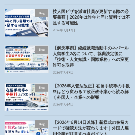
技人国ビザを派遣社員が更新する際の必
Blog
要書類｜2026年は昨年と同じ資料では不
足する可能性
2026年7月17日
【解決事例】継続就職活動中のネパール
Blog
人留学生2名について、就職決定後に
「技術・人文知識・国際業務」への変更
許可を取得
2026年7月9日
【2026年入管法改正】在留手続等の手数
Blog
料はどう変わる？改正政令案から読み解
く外国人・企業への影響
2026年7月4日
【2026年6月14日以降】新様式の在留カ
Blog
ードで確認方法が変わります｜外国人雇
用企業が注意すべきポイント