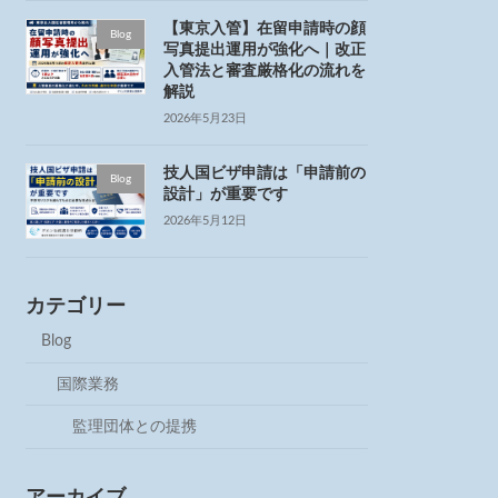
【東京入管】在留申請時の顔
Blog
写真提出運用が強化へ｜改正
入管法と審査厳格化の流れを
解説
2026年5月23日
技人国ビザ申請は「申請前の
Blog
設計」が重要です
2026年5月12日
カテゴリー
Blog
国際業務
監理団体との提携
アーカイブ