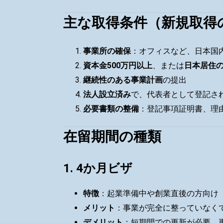
主な取得条件（新規取得
事業所の確保
：オフィスなど、日本国
資本金500万円以上
、または
日本居住の
継続性のある事業計画
の提出
法人設立済み
で、代表者として登記さ
必要書類の整備
：登記事項証明書、理
在留期間の種類
1. 4か月ビザ
特徴
：起業準備中や創業直後の方向け
メリット
：事業が完全に整っていなく
デメリット
：短期間での更新が必要。