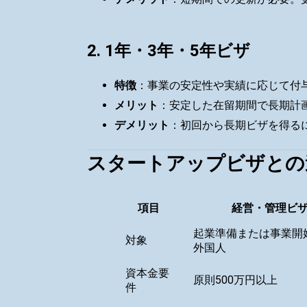
2. 1年・3年・5年ビザ
特徴
：事業の安定性や実績に応じて付
メリット
：安定した在留期間で長期計
デメリット
：初回から長期ビザを得る
スタートアップビザとの
項目
経営・管理ビ
起業準備または事業開
対象
外国人
資本金要
原則500万円以上
件