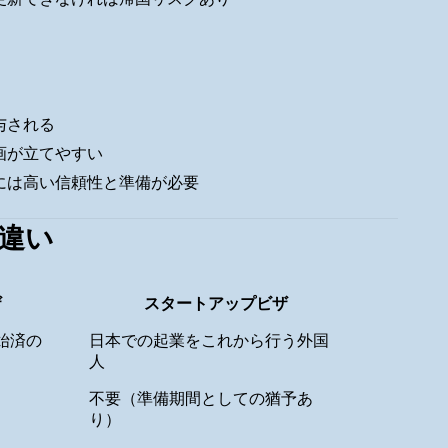
与される
画が立てやすい
には高い信頼性と準備が必要
違い
ザ
スタートアップビザ
始済の
日本での起業をこれから行う外国
人
不要（準備期間としての猶予あ
り）