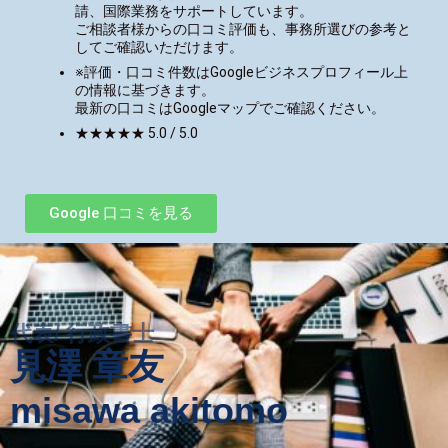
請、国際業務をサポートしています。
ご相談者様からの口コミ評価も、事務所選びの参考と
してご確認いただけます。
※評価・口コミ件数はGoogleビジネスプロフィール上
の情報に基づきます。
最新の口コミはGoogleマップでご確認ください。
★★★★★ 5.0 / 5.0
Google 口コミを見る
代表/ 行政書士
見澤 章友
misawa akitomo